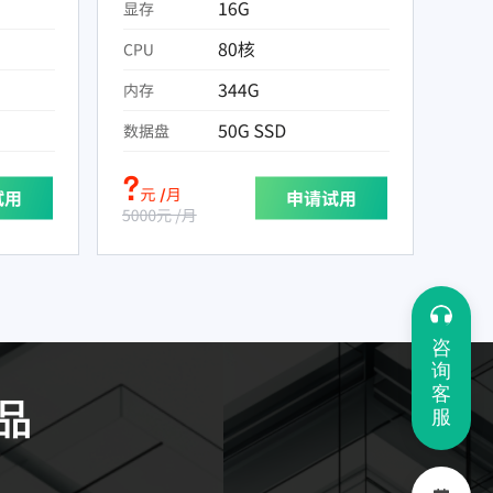
咨
询
客
品
服